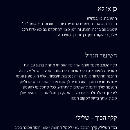
כן או לא
התשובה: כן (בגדול!)
הכוכב הוא אחד הסימנים החיוביים ביותר בטארוט. הוא אומר "כן"
שמגיע עם ברכה והגנה. זהו זמן מצוין להתקדם עם משאלות הלב
שלך, כי היקום תומך בך והדרך מאירה עבורך.
השיעור הגדול
קלף הכוכב מלמד אותך שהריפוי האמיתי מתחיל ברגע שבו את
מסכימה להיות את, בלי מסכות ובלי הגנות. השיעור הגדול שלו הוא
ההבנה שהתקווה אינה תלויה בנסיבות חיצוניות, אלא היא מעיין פנימי
שתמיד נובע בתוכך. הוא מזכיר לך שגם אחרי השברים הכי גדולים,
הנשמה שלך יודעת להשתקם ולהתחדש. ככל שתסכימי להעניק
לעצמך חמלה ולהזין את הלב בשקט, כך תגלי שהכוכב האישי שלך
מוביל אותך בדיוק למקום הנכון.
קלף הפוך - שלילי
בצד השלילי, קלף הכוכב עשוי לסמל תחושת ייאוש, חוסר אמונה בטוב