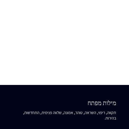
ולאפשר לו לחלוק את אורו מבלי לנצל את רגישותו.
כשאת פוגשת את האנרגיה הזו אצל מישהו אחר, שאלי את עצמך:
האם האופטימיות שלו מרגיעה אותך או נראית לך רחוקה מהמציאות?
מה זה מלמד אותך על היכולת שלך להאמין בטוב גם כשקשה, והאם
את מרשה לעצמך להיות פגיעה וחשופה כמוהו?
מילות מפתח
תקווה, ריפוי, השראה, טוהר, אמונה, שלווה פנימית, התחדשות,
בהירות.