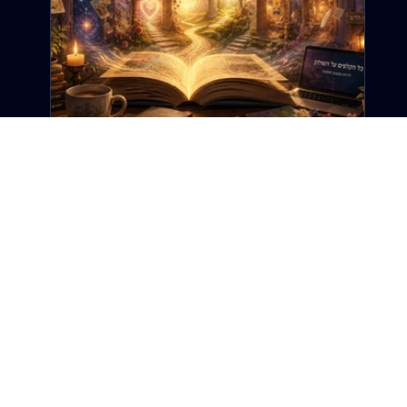
12 ביוני
זמן קריאה 6 דקות
ברוכה הבאה: זה לא רק אתר טארוט. זה
אתר על החיים.
ב"דרך הטארוט", הטארוט הוא רק נקודת ההתחלה. כי
בסופו של דבר, כל קלף, כל סיפור וכל שאלה מובילים
לאותו מקום: החיים עצמם. האמת היא שהבלוג הזה לא
נולד מתוך תוכנית עסקית, אסטרטגיה שיווקית או רעיון
גדול שהסתובב לי בראש. הוא נולד כמעט במקרה,