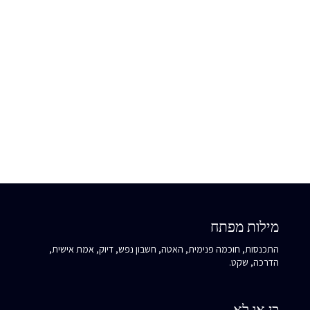
כשאת פוגשת את האנרגיה הזו אצל מישהו אחר, שאלי את עצמך:
האם השקט שלו מעורר בך סקרנות או חשש? מה זה מלמד אותך על
היכולת שלך לשהות בבדידות מבלי להרגיש בודדה?
מילות מפתח
התכנסות, חוכמה פנימית, האטה, חשבון נפש, דיוק, אמת אישית,
הדרכה, שקט.
כן או לא