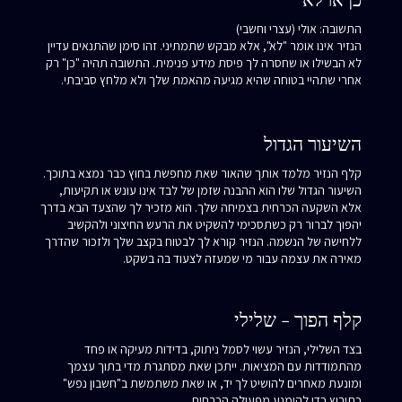
התשובה: אולי (עצרי וחשבי)
הנזיר אינו אומר "לא", אלא מבקש שתמתיני. זהו סימן שהתנאים עדיין
לא הבשילו או שחסרה לך פיסת מידע פנימית. התשובה תהיה "כן" רק
אחרי שתהיי בטוחה שהיא מגיעה מהאמת שלך ולא מלחץ סביבתי.
השיעור הגדול
קלף הנזיר מלמד אותך שהאור שאת מחפשת בחוץ כבר נמצא בתוכך.
השיעור הגדול שלו הוא ההבנה שזמן של לבד אינו עונש או תקיעות,
אלא השקעה הכרחית בצמיחה שלך. הוא מזכיר לך שהצעד הבא בדרך
יהפוך לברור רק כשתסכימי להשקיט את הרעש החיצוני ולהקשיב
ללחישה של הנשמה. הנזיר קורא לך לבטוח בקצב שלך ולזכור שהדרך
מאירה את עצמה עבור מי שמעזה לצעוד בה בשקט.
קלף הפוך - שלילי
בצד השלילי, הנזיר עשוי לסמל ניתוק, בדידות מעיקה או פחד
מהתמודדות עם המציאות. ייתכן שאת מסתגרת מדי בתוך עצמך
ומונעת מאחרים להושיט לך יד, או שאת משתמשת ב"חשבון נפש"
כתירוץ כדי להימנע מפעולה הכרחית.