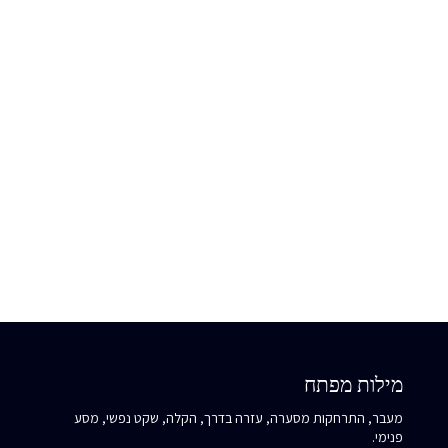
להיות סבלניים, לעודד תנועה קדימה, ולא לשפוט את המרחק שהוא
יוצר.
כשאת פוגשת את האנרגיה הזו אצל מישהו אחר, שאלי את עצמך:
האם המרחק שהוא יוצר גורם לך להרגיש נטושה? מה המפגש הזה
מלמד אותך על היכולת שלך לאפשר לאחרים (ולעצמך) לעזוב בשקט
מבלי לנסות להחזיק בכוח?
מילות מפתח
מעבר, התרחקות מסערה, עזרה בדרך, הקלה, שקט נפשי, מסע
פנימי.