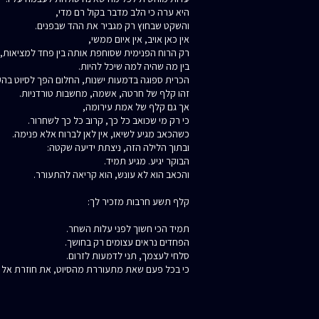
היא ערה כי הלב מדבר בקול רם מדי,
והשקט שבחוץ רק מגביר את ההד שבפנים.
אין כאן אויב, אין איום ממשי,
רק הרוח הפנימית שסוחפת אותה בין פחד למציאות,
בין מה שהיה למה שיכל להיות.
הכרית ספוגה בדמעות ישנות, החלום הפך לסיוט בהק
זהו קלף של חרטה, אשמה, מחשבות טורדניות.
אך גם קלף של אמת עירומה,
כי רק מי שכואב כל כך, קרוב כל כך לשחרור.
כשהכאב מגיע לשיאו, אין לאן לברוח אלא פנימה.
ובתוך הלילה הזה, ניצתת ידיעה שקטה:
הבוקר יגיע. מגיע תמיד.
והכאב הוא לא עונש, הוא קריאה להתעורר.
קלף תשע חרבות מזכיר לך:
תמיד הכי חשוך לפני עלות השחר.
הפחדים נראים עצומים רק בחושך.
סלחי לעצמך, תני לדמעות לזרום.
כי בכל פעם שאת מתעוררת מהסיוט, את חוזרת אל 