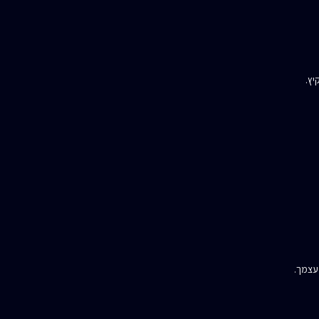
יץ.
עצמך.