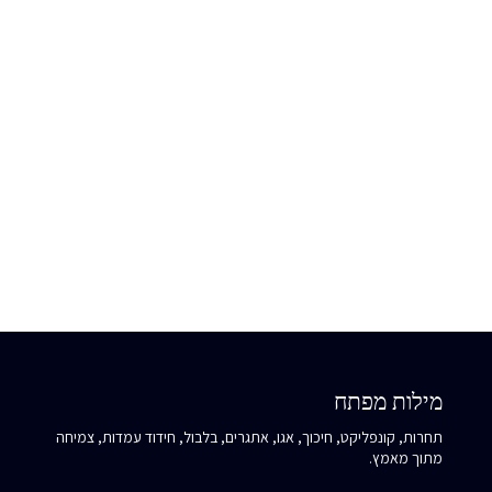
סביבו תנועה, אבל גם קונפליקטים קטנים. מולו כדאי לדעת לשמור על
גבולות ברורים, לא לקחת הכול אישית, ולהבין שהמאבק מבחינתו הוא
לא תמיד נגדך, לפעמים הוא פשוט חלק מאיך שהוא לומד את העולם.
כשאת פוגשת את האנרגיה הזו אצל מישהו אחר, שאלי את עצמך:
האם הרצון שלו לנצח גורם לך להישאב לוויכוח מיותר? מה זה מלמד
אותך על הצורך שלך להיות צודקת, והאם את מסוגלת להניח את
המטה שלך גם כשלא כולם מסכימים איתך?
מילות מפתח
תחרות, קונפליקט, חיכוך, אגו, אתגרים, בלבול, חידוד עמדות, צמיחה
מתוך מאמץ.