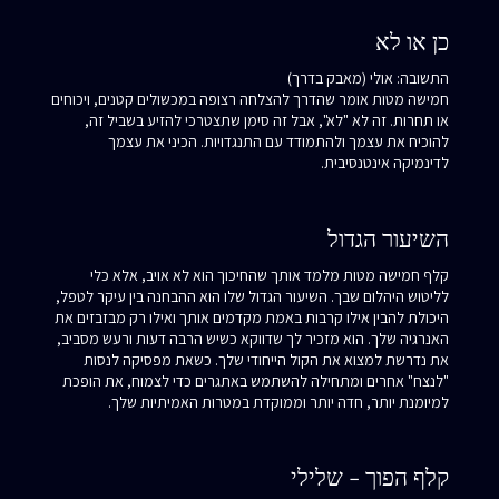
כן או לא
התשובה: אולי (מאבק בדרך)
חמישה מטות אומר שהדרך להצלחה רצופה במכשולים קטנים, ויכוחים
או תחרות. זה לא "לא", אבל זה סימן שתצטרכי להזיע בשביל זה,
להוכיח את עצמך ולהתמודד עם התנגדויות. הכיני את עצמך
לדינמיקה אינטנסיבית.
השיעור הגדול
קלף חמישה מטות מלמד אותך שהחיכוך הוא לא אויב, אלא כלי
לליטוש היהלום שבך. השיעור הגדול שלו הוא ההבחנה בין עיקר לטפל,
היכולת להבין אילו קרבות באמת מקדמים אותך ואילו רק מבזבזים את
האנרגיה שלך. הוא מזכיר לך שדווקא כשיש הרבה דעות ורעש מסביב,
את נדרשת למצוא את הקול הייחודי שלך. כשאת מפסיקה לנסות
"לנצח" אחרים ומתחילה להשתמש באתגרים כדי לצמוח, את הופכת
למיומנת יותר, חדה יותר וממוקדת במטרות האמיתיות שלך.
קלף הפוך - שלילי