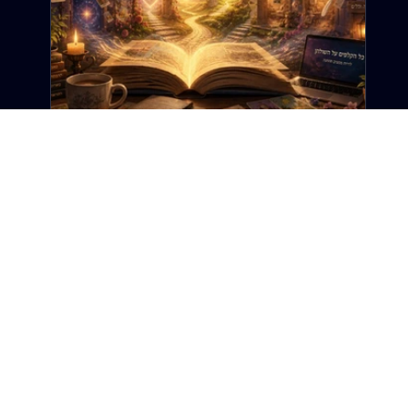
12 ביוני
זמן קריאה 6 דקות
ברוכה הבאה: זה לא רק אתר טארוט. זה
אתר על החיים.
ב"דרך הטארוט", הטארוט הוא רק נקודת ההתחלה. כי
בסופו של דבר, כל קלף, כל סיפור וכל שאלה מובילים
לאותו מקום: החיים עצמם. האמת היא שהבלוג הזה לא
נולד מתוך תוכנית עסקית, אסטרטגיה שיווקית או רעיון
גדול שהסתובב לי בראש. הוא נולד כמעט במקרה,
מפוסט אחד שלא עסק בקלפי טארוט, לא בפריסות ולא