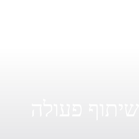
זמן של למידה ושיתוף פעולה בדרך. הגיע הזמן להכיר
בערך של המיומנות שלך, לשלב ידיים עם מומחים
אחרים ולהאמין שהעבודה המשותפת תבנה יסודות
איתנים להצלחה ארוכת טווח.
יתוף פעולה