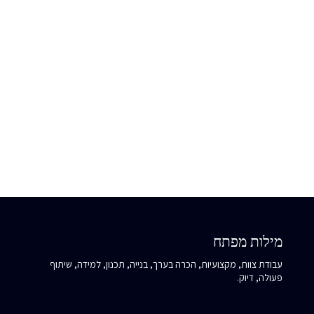
ולסמוך על היכולת שלו להוציא לפועל תוכניות מורכבות.
כשאת פוגשת את האנרגיה הזו אצל מישהו אחר, שאלי את עצמך:
האם המקצועיות שלו מעוררת בך השראה ללמוד, או שאת מרגישה
מאוימת? מה זה מלמד אותך על היכולת שלך לקבל עזרה בדרך
למטרה?.
מילות מפתח
עבודת צוות, מקצועיות, הכרה בערך, בנייה, תכנון, למידה, שיתוף
פעולה, דיוק.