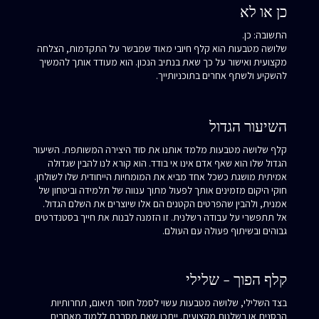
כן או לא
התשובה: כן.
שלושה מטבעות הוא קלף חיובי מאוד שמבשר על התקדמות, הצלחה
מקצועית ואישור על כך שאת בנתיב הנכון. הוא מעודד אותך להמשיך
להשקיע ולשתף אחרים בתוכניותייך.
השיעור הגדול
קלף שלושה מטבעות מלמד אותנו את סוד היצירה המשותפת. השיעור
הגדול שלו הוא שאף אדם אינו אי בודד. הוא קורא לנו להבין שגדוּלה
אמיתית מושגת כשכל אחד מביא את המומחיות הייחודית שלו לשולחן.
חוקי היקום מזמינים אותך לפעול מתוך ענווה של תלמידה וביטחון של
אמנית, ולהבין שהפרטים הקטנים הם אלו שיוצרים את השלם הגדול.
אל תתפשרי על עבודה רשלנית. זו הזמנה לבנות את חייך בסטנדרטים
גבוהים ובשיתוף פעולה עם העולם.
קלף הפוך - שלילי
בצד השלילי, שלושה מטבעות עשוי לסמל חוסר תיאום, תחרותיות
הרסנית או רשלנות מקצועית. ייתכן שאת מסרבת ללמוד מאחרים