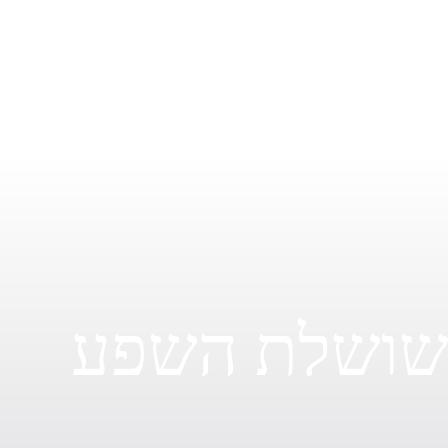
זמן של יציבות וביטחון בדרך. הגיע הזמן להביט על
התמונה הגדולה, להוקיר את השורשים שלך ולדעת
שאת בונה משהו שיחזיק מעמד ויהווה ברכה גם עבור
הדורות הבאים.
ושלת השפע