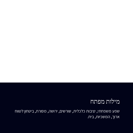
כשאת פוגשת את האנרגיה הזו אצל מישהו אחר, שאלי את עצמך:
האם היציבות שלו מעניקה לך ביטחון או גורמת לך להרגיש כבולה? מה
זה מלמד אותך על היחס שלך למשפחה ולמסורת?.
מילות מפתח
שפע משפחתי, יציבות כלכלית, שורשים, ירושה, מסורת, ביטחון לטווח
ארוך, המשכיות, בית.