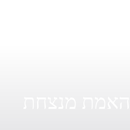
חיים מאוזנים, יושרה ואחריות מובילים לתוצאות צודקות
והגונות, מה שזורעים כעת, יקצר בעתיד.
אמת מנצחת