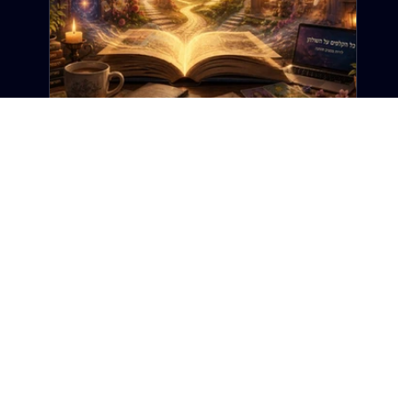
12 ביוני
זמן קריאה 6 דקות
ברוכה הבאה: זה לא רק אתר טארוט. זה
אתר על החיים.
ב"דרך הטארוט", הטארוט הוא רק נקודת ההתחלה. כי
בסופו של דבר, כל קלף, כל סיפור וכל שאלה מובילים
לאותו מקום: החיים עצמם. האמת היא שהבלוג הזה לא
נולד מתוך תוכנית עסקית, אסטרטגיה שיווקית או רעיון
גדול שהסתובב לי בראש. הוא נולד כמעט במקרה,
מפוסט אחד שלא עסק בקלפי טארוט, לא בפריסות ולא