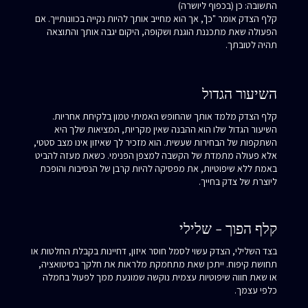
התשובה: כן (בכפוף ליושרה)
קלף הצדק אומר "כן", אך הוא מחייב אותך להיות נקייה בכוונותייך. אם
הפעולה שאת מתכננת הוגנת ושקופה, היקום יגבה אותך והתוצאה
תהיה לטובתך.
השיעור הגדול
קלף הצדק מלמד אותך שהחופש האמיתי טמון בלקיחת אחריות.
השיעור הגדול שלו הוא ההבנה שאין מקריות, המציאות שלך היא
השתקפות של הבחירות שעשית. הוא מזכיר לך שאיזון אינו מצב סטטי,
אלא פעולה מתמדת של הקשבה למצפן הפנימי. כשאת מעזה להביט
באמת ללא שיפוטיות, את מפסיקה להיות קרבן של הנסיבות והופכת
ליוצרת של צדק בחייך.
קלף הפוך - שלילי
בצד השלילי, הצדק עשוי לסמל חוסר איזון, דחיינות בקבלת החלטות או
תחושת קיפוח. ייתכן שאת מתחמקת מלראות את חלקך בסיטואציה,
או שאת חווה שיפוטיות עצמית נוקשה שמונעת ממך לפעול בחמלה
כלפי עצמך.