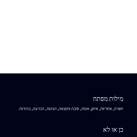
האם היושרה שלו מעוררת בך הערכה או שמא היא גורמת לך להרגיש
"אשמה" או נשפטת? מה זה מלמד אותך על מערכת הערכים שאת
מנהלת מול עצמך?
מילות מפתח
יושרה, אחריות, איזון, אמת, סיבה ותוצאה, הגינות, הכרעה, בהירות.
כן או לא