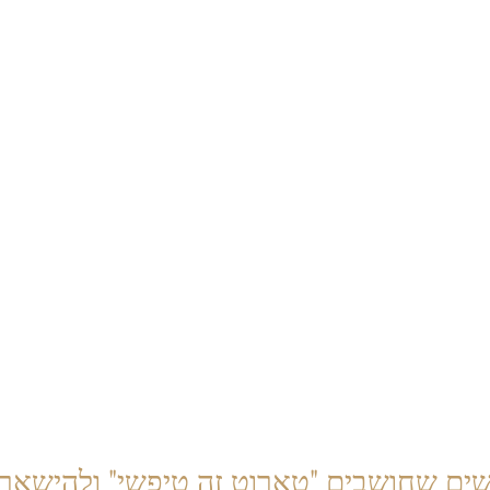
שים שחושבים "טארוט זה טיפשי" ולהישאר 