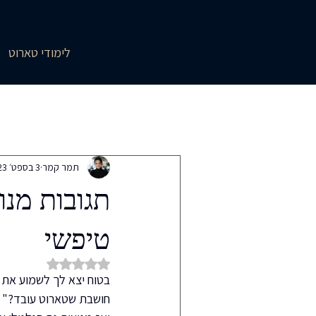
לימודי טארוט
All Posts
סודות הטארוט
סימנים בד
תמר קמר
3 בספט׳ 2023
מכתבים מחוץ למגירה
שורשים - שי
תגובות מנ
טיפשי
מתמקצעת בטארוט
בדרך לעסק טא
דירוג של NaN מתוך 5 כוכבים
בטוח יצא לך לשמוע את 
חושבת שטארוט עובד?" או