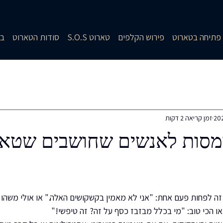
פתיחה בטארוט
פירוש הקלפים
טארוט S.O.S
סודות הטארוט
בל
רך: שיעורים בצמיחה
הכורסה שממול - סיפורי לקוחות
מה זאת אהבה? -שיע
זמן קריאה 2 דקות
עורים בהורות ומשפחה
המדריך לסקרנית המתחילה
סקרנית מתחילה
ומסות לאנשים שחושבים שטאר
רוט
זה לפחות פעם אחת: "אני לא מאמין בקשקושים האלה." או אולי משהו
 הכי טוב: "מי בכלל מבזבז כסף על זה? זה טיפשי!"