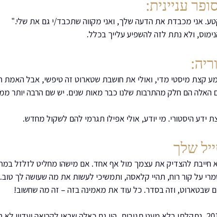
ופר עניינית:
ע. אני מכבדת את הדעה שלך, ואני מקווה שתכבד/י גם את שלי."
ימוס, ולא נתת לזה להשפיע עלייך בכלל.
ריה:
מע קצת מיסטי מדי, ואולי את חושבת שטארוט זה טיפשי, אבל האמת ה
 האלה הם חלק מהתרבות שלנו כבר מאות שנים. יש שם הרבה יותר ממה 
 ידע היסטורי. מי יודע, אולי אפילו תגרמי להם לשקול מחדש.
יל שלך
 חייבת להצדיק את עצמך מול אף אחד. אם מישהו מחליט לזלזל במה 
מרי על קור רוח, תהיי קלאסה, ותמשיכי לעשות את מה שעושה לך טוב.
ם שבטארוט, וזה בסדר. כל עוד את מאמינה בזה – זה מה שחשוב!
כקוראת בקלפים מאז 2011, נתקלתי בלא מעט תגובות, היו גם כאלה שבאו לקריאה ועדיין 