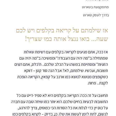
מתמקצעת בטארוט
בדרך לעסק טארוט
אז שילמתם על קריאה בקלפים ויש לכם 
שעה… בואו ננצל אותה כמו שצריך!
אז ככה, אתם מגיעים לקריאה בקלפים עם רשימת שאלות 
שמתחילה ב"מה יהיה עם העבודה" וממשיכה ב"מה יהיה עם 
הזוגיות" ומסתיימת במשהו על הכלב שלכם... ת'כלס, אתם רוצים 
תשובות, ועכשיו. שילמתם, לא? אבל הנה סוד קטן – דווקא 
כשקופצים מנושא לנושא כמו ארנב על קפאין, הקריאה הופכת 
לקצת... פחות.
תחשבו על זה ככה: הקריאה בקלפים היא לא ספיד-דייט עם כל 
התשובות לבעיות בחיים שלכם. היא יותר כמו שיחה טובה עם חברה 
על כוס יין: כדי לגלות את כל הסודות הכי כמוסים, צריך להירגע, 
לנשום, לתת לזמן לעשות את שלו. כן, בדיוק – לקרוא בקלפים כמו 