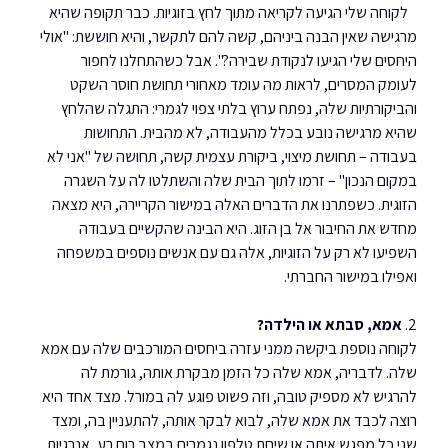
   לקוחה שלי הגיעה לקריאה מתוך לחץ בזוגיות. כבר תקופה שהיא 
מרגישה שאין הבנה ביניהם, קשה להם לתקשר, והיא חוששת: "אולי 
היחסים שלי הגיעו לנקודת שבירה?". אבל כשהתחלנו לחפור 
לעומק המסרים, לראות מה עומד מאחורי תחושת חוסר השקט 
והביקורתיות שלה, נפתח ערוץ בלתי צפוי לגמרי: התגלה שהלחץ 
שהיא מרגישה נובע בכלל מהעבודה, לא מהבית. התחושות 
בעבודה – תחושת מיצוי, ביקורת עצמית קשה, תחושה של "אני לא 
במקום הנכון" – זרמו לתוך הבית שלה והשתלטו לה על השגרה 
הזוגית. כשפתרנו את הדברים האלה במישור הקריירה, היא מצאה 
מחדש את החיבור אל בן הזוג. היא הבינה שהקשיים בעבודה 
השפיעו לא רק על הזוגיות, אלה גם עם אנשים נוספים במשפחה 
ואפילו במישור החברתי.
2. 
אמא, סבתא או הילדה?
לקוחה נוספת ביקשה ממני עזרה ביחסים המורכבים שלה עם אמא 
שלה. לדבריה, אמא שלה כל הזמן מבקרת אותה, גורמת לה 
להרגיש לא מספיק טובה, וזה פשוט פוגע לה במורל. מצד אחד היא 
רוצה לכבד את אמא שלה, לבוא לבקר אותה, להתעניין בה, ומצד 
שני כל מפגש איתה או שיחת טלפון נגמרים במצב רוח רע, אנרגיות 