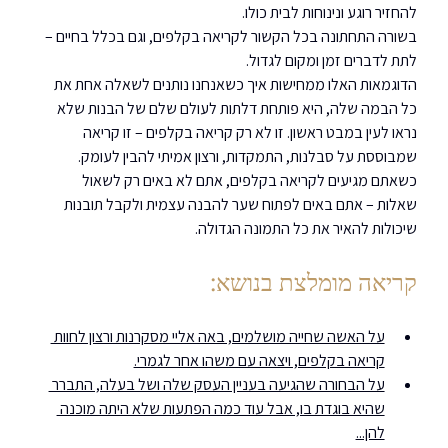
להחזיר רוגע ונינוחות לבית כולו.
בשורה התחתונה בכל הקשור לקריאה בקלפים, וגם בכלל בחיים – 
לתת לדברים זמן ומקום לגדול.
הדוגמאות האלו ממחישות איך כשאנחנו נותנים לשאלה אחת את 
כל הבמה שלה, היא פותחת דלתות לעולם שלם של הבנות שלא 
נראו לעין במבט ראשון. זו לא רק קריאה בקלפים – זו קריאה 
שמבוססת על סבלנות, התמקדות, ורצון אמיתי להבין לעומק.
כשאתם מגיעים לקריאה בקלפים, אתם לא באים רק לשאול 
שאלות – אתם באים לפתוח שער להבנה עצמית ולקבל תובנות 
שיכולות להאיר את כל התמונה הגדולה.
קריאה מומלצת בנושא:
על האשה שחייה מושלמים, באה אליי מסקרנות ורצון לחוות 
קריאה בקלפים, ויצאה עם משהו אחר לגמרי.
על הבחורה שהגיעה בעניין העסק שלה ושל בעלה, התברר 
שהיא בוגדת בו, אבל עוד כמה הפתעות שלא היתה מוכנה 
להן...