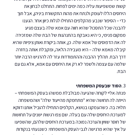
קשות שמשפיעות עליה כמה ימים לפחות. התחלנו לבחון את 
היחסים הללו לעומק ולנתח את מהות התקשורת ביניהן, אבל תוך 
כדי – הסיפור שנבע מהקלפים התחילו לגלות כיוון אחר. הגענו 
להבנה שכל התסכול שהיא חווה עם אמא שלה בעצם מגיע 
ממקום פנימי, כי היא נאבקת בהתנהגות של הבת שלה שמזכירה 
לה את הדפוסים של אמא שלה. כן, אותה ביקורת ואותן ציפיות שהיא 
קיבלה מאמא שלה – היא מעבירה הלאה, ומקבלת אותה בחזרה 
דרך הבת. תהליך ההבנה וההתמודדות עזר לה להרגיש הרבה יותר 
שלמה עם עצמה ולשפר לא רק את היחסים עם אמא, אלא גם עם 
הבת.
3. 
הסוד שבעסק המשפחתי
פנתה אליי לקוחה שהגיעה מבולבלת ממשהו בעסק המשפחתי – 
הייתה לה תחושה שהיא "מתחמקת מהייעוד שלה" ושהמשפחה 
תלויה בה. כשהעמקנו בנושא, הקלפים התחילו להוביל אותנו דווקא 
למערכת היחסים שלה עם בעלה. שם צפו רגשות ישנים על תחושות 
של חוסר שוויון והערכה נמוכה במערכת היחסים שלהם, שהשפיעו 
על איך שהיא מרגישה לגבי העסק המשפחתי. כשנגעתי בנקודות 