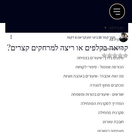
All Posts
תמר קמר
18 ביוני
זמן קריאה 6 דקות
All Posts
קריאה בקלפים או ריצה למרחקים קצרים?
סודות הטארוט
דירוג של NaN מתוך 5 כוכבים
סימנים בדרך: שיעורים בצמיחה
הכורסה שממול - סיפורי לקוחות
מה זאת אהבה? -שיעורים באהבה וזוגיות
מכתבים מחוץ למגירה
שורשים - שיעורים בהורות ומשפחה
המדריך לסקרנית המתחילה
סקרנית מתחילה
חובבת טארוט
מעמיקה בטארוט