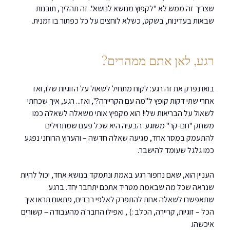
שצריך זה ממש לא "לקפוץ מנושא לנושא". זה תהליך, תובנות 
שבאות בעדינות, בשקט, כשלא לוחצים על כל כפתור בו זמנית.
רגע, לאן אתם ממהרים?
בואו נפרק את זה רגע: לקוח מתחיל לשאול על הזוגיות שלו, ואז 
אחרי שתי דקות קופץ ל"מה עם הקריירה?", ואז... רגע, איך שכחתי 
לשאול על הבריאות שלי! הוא מקפיץ אותי משאלה לשאלה כמו 
משחק "חם-קר" משוגע. הבעיה היא שכל פעם שמתחילים 
להתעמק במסר אחד, מגיעה שאלה חדשה – והערוץ הרוחני נפגע 
כמו גלגל שעומד להישבר.
העניין הוא, שאם נחפור רגע באמת ונתמקד בנושא אחד, יכול להיות 
שנראה שכל מה שבאמת מטריד אתכם יתחבר יחד. ברגע 
שתאפשרו לשאלה אחת להתפרק לאלפי רבדים, פתאום תראו איך 
הכל – זוגיות, קריירה, הכלב :) , ואפילו החבר'ה מהעבודה – קשורים 
איכשהו.