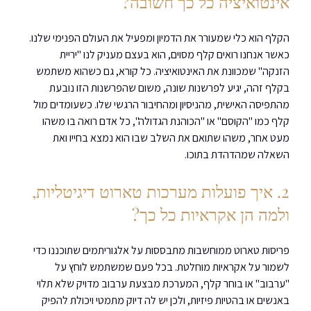
אינטואיציה כל כך חשובה?
הקלף הוא כלי שמעורר את הדמיון ומפעיל את העולם הפנימי שלנו. 
כאשר אנחנו רואים קלף מסוים, הוא בעצם מעניק לנו "יריית 
הזנקה" שמכוונת את האינטואיציה. כל קורא, גם כשהוא משתמש 
בקלף זהה, יגיע לפרשנות שונה, משום שהפרשנות הזו נובעת 
מהתפיסה האישית, מהניסיון ומהחיבור הרגשי שלו. כשעומדים מול 
קלף כמו "הקוסם" או "הכוהנת הגדולה", כל אדם רואה בו משהו 
מעט אחר, משהו שתואם את השלב שבו הוא נמצא בחייו ואת 
השאלה שמהדהדת בתוכו.
2. איך פועלות מערכות טארוט דיגיטליות, 
ולמה הן אקראיות כל כך?
פריסות טארוט ממוחשבות מתבססות על אלגוריתמים שתוכננו כדי 
לשמור על אקראיות מוחלטת. בכל פעם שמשתמש לוחץ על 
"ערבוב" או בוחר קלף, המערכת מבצעת ערבוב מדויק שלא תלוי 
באנשים או בהטיות פיזיות, ולכן יש לה דיוק מתמטי ויכולת להפיק 