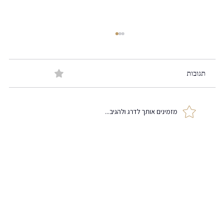
תגובות
0.0 / 5 ‏(0)
מזמינים אותך לדרג ולהגיב...
מסכות או שקרים מאחורי הקלפים?