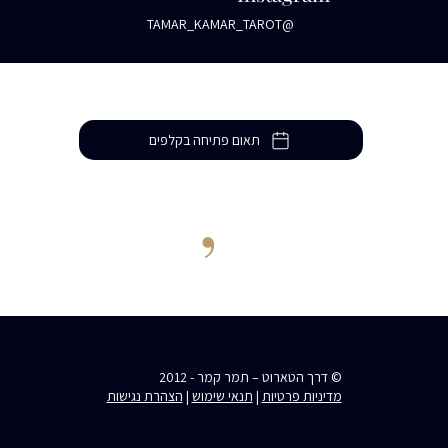
@TAMAR_KAMAR_TAROT
תאום פתיחה בקלפים
Let
’
s Talk
© דרך הטארוט – תמר קמר - 2012
מדיניות פרטיות
|
תנאי שימוש
|
הצהרת נגישות