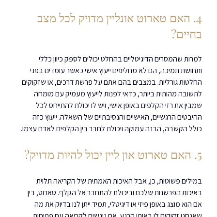
4. האם טארוט אונליין מדויק לכל מצב 
בחיים?
למרות שהמסרים הדיגיטליים בהחלט יכולים לספק כיוון כללי 
ותחושת תמיכה, הם לא מחליפים ייעוץ אישי כאשר עומדים בפני 
החלטות גורליות. במצבים בהם אתם על פרשת דרכים, או שזקוקים 
לתשובה מהותית ביותר, כדאי לפנות לייעוץ מעמיק עם מומחה 
שמבין את רזי הקלפים באופן אישי, ויש לו יכולת להתייחס לכל 
ההיבטים הרגשיים, האישיים והנסיבתיים של השאלה. ייעוץ כזה 
כולל הקשבה, הבנה עמוקה ויכולת לחבר בין הקלפים לאדם עצמו.
5. האם טארוט און ליין יכול להיות מדויק?
במילים פשוטות, כן, אבל האיכות האמתית של הקריאה תלוית 
באיכות הפרשנות שלכם וביכולת להתחבר אל הקלף. טארוט, בין 
אם הוא מוצג באופן פיזי או דיגיטלי, תמיד ייתן לנו בדיוק את מה 
שאנחנו זקוקים לו באותו הרגע. אם ניגשים לקריאה עם פתיחות 