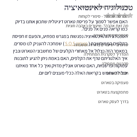
טכנולוגיה לאינטואיציה
סימנים בדרך: שיעורים בצמיחה
דירוג של NaN מתוך 5 כוכבים
הכורסה שממול - סיפורי לקוחות
האם אפשר לסמוך על פריסת טארוט דיגיטלית שתכוון אותנו בדיוק 
מה זאת אהבה? -שיעורים באהבה וזוגיות
כמו קריאה פנים אל פנים?. 
מכתבים מחוץ למגירה
הטכנולוגיה והאינטואיציה נפגשות במגרש מפתיע, והפעם זו חפיסת 
הקלפים הממוחשבת ( 
טארוט S.O.S
 ) שמחכה להעניק לנו מסרים. 
שורשים - שיעורים בהורות ומשפחה
במאמר הזה נצלול אל מאחורי הקלעים של מחשבוני הטארוט ונבין 
המדריך לסקרנית המתחילה
איך האלגוריתם טרף את הקלפים, האם באמת ניתן להגיע לתובנות 
סקרנית מתחילה
עמוקות ופרשנויות, האם טארוט אונליין מדויק ואיך כל אחד מאיתנו 
יכול להשתמש בקריאות האלה ככלי מעצים ליום יום.
חובבת טארוט
מעמיקה בטארוט
מתמקצעת בטארוט
בדרך לעסק טארוט