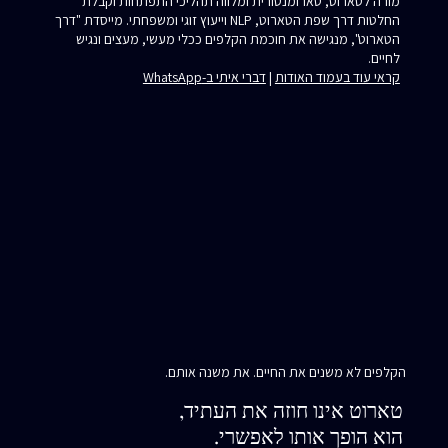
מורה לטארוט, טארומנטורית ומלווה תהליכי התפתחות וקבלת
החלטות דרך שפת הטארוט, NLP וייעוץ זוגי ומשפחתי. מייסדת "דרך
הטארוט", מנגישה את חוכמת הקלפים ככלי מעשי, מעצים ונגיש
לחיים.
קראי עוד בעמוד האודות
|
דברי איתי ב-WhatsApp
הקלפים לא משנים את החיים. את משנה אותם.
טארוט אינו חוזה את העתיד,
הוא הופך אותו לאפשרי.