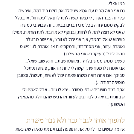
כמו אצלי.
גם אני באה מבית עם אמא שניהלה את כולנו ביד רמה, ואיכשהו 
עליי זה עבד הפוך, לי מאוד קשה לתת לרפאל "פקודות", או בכלל 
לבקש ממנו עזרה בכל מיני דברים בבית..., זה טבוע בי כמשהו 
שאני לא רוצה לתת לו לחוות, ובנוסף לא אוהבת לתת הוראות. אפילו 
כשהוא שואל: "תמרי, איך אני יכול לעזור?", אני ישר מבטלת 
ואומרת: עזוב, אני מסתדרת", ובמקסימום אני אומרת לו: "פשוט 
תהיה לידי" (בעיקר כשאני מבשלת ).
כשאני ממש ממש בלחץ... ואוטוטו שבת...  והוא שוב שואל... 
אני אומרת לו מפורשת: "קשה לי לתת הוראות, פשוט תסתכל 
סביבך ואם אתה רואה משהו שאתה יכול לעשות, תעשה". וכמובן 
מוסיפה "תודה" :).  
אתם בטח חושבים שרפי מסודר... יצא לו טוב... אבל האמינו לי 
שבזוגיות בריאה כולם רוצים לעזור ולהרגיש שהם חלק מהמאמץ 
המשותף.
להפוך אותו לגבר גבר ולא גבר משרת
אז מה עושים כדי לחסל את התופעה (גם אם את מאלה ששונאות 