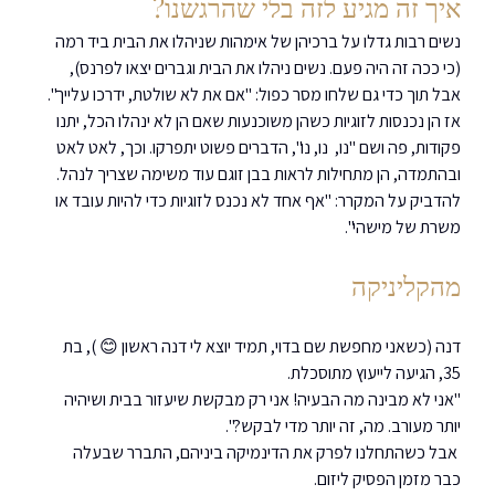
איך זה מגיע לזה בלי שהרגשנו?
נשים רבות גדלו על ברכיהן של אימהות שניהלו את הבית ביד רמה 
(כי ככה זה היה פעם. נשים ניהלו את הבית וגברים יצאו לפרנס), 
אבל תוך כדי גם שלחו מסר כפול: "אם את לא שולטת, ידרכו עלייך".
אז הן נכנסות לזוגיות כשהן משוכנעות שאם הן לא ינהלו הכל, יתנו 
פקודות, פה ושם "נו,  נו, נו", הדברים פשוט יתפרקו. וכך, לאט לאט 
ובהתמדה, הן מתחילות לראות בבן זוגם עוד משימה שצריך לנהל.
להדביק על המקרר: "אף אחד לא נכנס לזוגיות כדי להיות עובד או 
משרת של מישהי".
מהקליניקה
דנה (כשאני מחפשת שם בדוי, תמיד יוצא לי דנה ראשון 😊 ), בת 
35, הגיעה לייעוץ מתוסכלת.
"אני לא מבינה מה הבעיה! אני רק מבקשת שיעזור בבית ושיהיה 
יותר מעורב. מה, זה יותר מדי לבקש?".
 אבל כשהתחלנו לפרק את הדינמיקה ביניהם, התברר שבעלה 
כבר מזמן הפסיק ליזום.