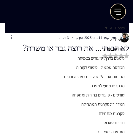
All Posts
תמר קמר
14 ביוני 2025
זמן קריאה 3 דקות
All Posts
לא הבנתי... את רוצה גבר או משרת?
סודות הטארוט
דירוג של NaN מתוך 5 כוכבים
סימנים בדרך: שיעורים בצמיחה
הכורסה שממול - סיפורי לקוחות
מה זאת אהבה? -שיעורים באהבה וזוגיות
מכתבים מחוץ למגירה
שורשים - שיעורים בהורות ומשפחה
המדריך לסקרנית המתחילה
סקרנית מתחילה
חובבת טארוט
מעמיקה בטארוט