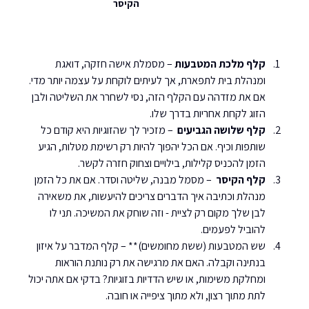
                             הקיסר
קלף מלכת המטבעות
 – מסמלת אישה חזקה, דואגת 
ומנהלת בית לתפארת, אך לעיתים לוקחת על עצמה יותר מדי. 
אם את מזדהה עם הקלף הזה, נסי לשחרר את השליטה ולבן 
הזוג לקחת אחריות בדרך שלו.
קלף שלושה הגביעים 
 – מזכיר לך שהזוגיות היא קודם כל 
שותפות וכיף. אם הכל יהפוך להיות רק רשימת מטלות, הגיע 
הזמן להכניס קלילות, בילויים וצחוק חזרה לקשר.
קלף הקיסר 
 – מסמל מבנה, שליטה וסדר. אם את כל הזמן 
מנהלת וכתיבה איך הדברים צריכים להיעשות, את משאירה 
לבן שלך מקום רק לציית - וזה שוחק את המשיכה. תני לו 
להוביל לפעמים.
שש המטבעות (ששת מחומשים)** – קלף המדבר על איזון 
בנתינה וקבלה. האם את מרגישה את רק נותנת הוראות 
ומחלקת משימות, או שיש הדדיות בזוגיות? בדקי אם אתה יכול 
לתת מתוך רצון, ולא מתוך ציפייה או חובה.