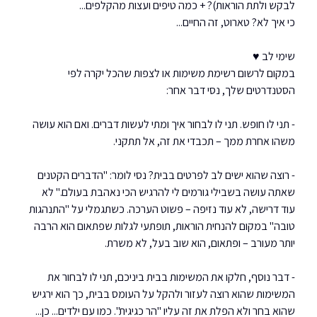
לבקש ולתת הוראות)? + כמה טיפים ועצות מהקלפים... 
כי איך לא? טארוט, זה החיים...
שימי לב ♥ 
במקום לרשום רשימת משימות או לצפות שהכל יקרה לפי 
הסטנדרטים שלך, נסי דבר אחר:
- תני לו חופש. תני לו לבחור איך ומתי לעשות דברים. ואם הוא עושה 
משהו אחרת ממך – תכבדי את זה, אל תתקני.
- רוצה שהוא ישים לב לפרטים בבית? נסי לומר: "הדברים הקטנים 
שאתה עושה בשבילי גורמים לי להרגיש הכי נאהבת בעולם." לא 
עוד דרישה, לא עוד נזיפה – פשוט הערכה. כשתגמלי על "התנהגות 
טובה" במקום להנחית הוראות, תופתעי לגלות שפתאום הוא הרבה 
יותר מעורב – ופתאום, הוא שוב בעל, לא משרת.
- דבר נוסף, חלקו את המשימות בבית ביניכם, תני לו לבחור את 
המשימות שהוא רוצה לעזור ולהקל על העומס בבית, כך הוא ירגיש 
שהוא בחר ולא הפלת את זה עליו "הר כגיגית". כמו עם ילדים... כן... 