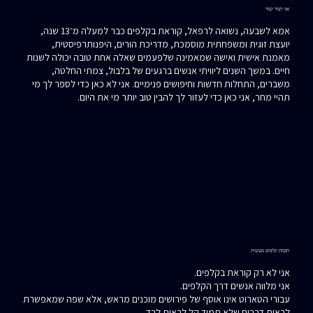
אני תמר קמר
אמא לשבעה, נשואה לרפאל, קוראת בקלפים כבר למעלה מ־13 שנה,
יועצת זוגית ומשפחתית מוסמכת, מדריכת הורים, היפנותרפיסטית,
מאמנת אישית ואישה שמאמינה שלפעמים שאלה אחת טובה יכולה לשנות
חיים.
במשך השנים ליוויתי אנשים ברגעים של בלבול, צמתי החלטה,
משברים, התחלות חדשות וחיפושים פנימיים.
אני לא כאן כדי לספר לך מי
תהיי מחר,
אני כאן כדי לעזור לך להבין טוב יותר מי את היום.
חכמת קלפים מעשית
אני לא רק קוראת בקלפים.
אני מלווה אנשים דרך הקלפים.
עבורי הטארוט אינו אוסף של פירושים מוכנים מראש, אלא שפה שמאפשרת
לראות דברים שלא תמיד קל לראות לבד.