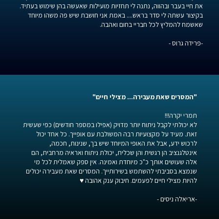
את חיי בעבר ובהווה, נתנה לי תחזיות מועילות שאעשה בהן שימוש בעתיד.
בקיצור עשתה לי סדר בראש.... באמת אני חושבת שיש פה משהו מיוחד
שאשמח להמליץ לכל חבריי בחום ואהבה.
-פרידה גרוס -
"המסרים שאת מעבירה... מצילי חיים"
תמרי יקרה!!!
לא יכולתי לקבל ניתוח יותר מדויק (אפילו במספר חודשים) כפי שעשית
זאת. מעיד על מקצועיות רבה המשולבת עם אופייך. כל אחד יכול
לרכוש ידע, אבל את האופי המיוחד שיש בך, שנינות, חכמה,
אינטלגנציב הן רגשית והן שכלית, יכולת ניתוח ואראיה מרחבית, הם
אלה שעושים אותך כ"כ מיוחדת ואמינה. אין ספק שאמלית לכל מי
שנמצא בסביבתי להשתמש בשירותייך. המסרים שאת מעבירה יכולים
להיות מצילי חיים לפעמים. חיבוק ענק אהובה ♥
-אריאלה ניסים -