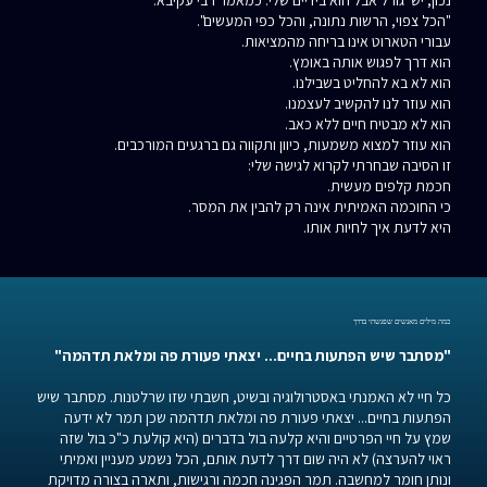
"הכל צפוי, הרשות נתונה, והכל כפי המעשים".
עבורי הטארוט אינו בריחה מהמציאות.
הוא דרך לפגוש אותה באומץ.
הוא לא בא להחליט בשבילנו.
הוא עוזר לנו להקשיב לעצמנו.
הוא לא מבטיח חיים ללא כאב.
הוא עוזר למצוא משמעות, כיוון ותקווה גם ברגעים המורכבים.
זו הסיבה שבחרתי לקרוא לגישה שלי:
חכמת קלפים מעשית.
כי החוכמה האמיתית אינה רק להבין את המסר.
היא לדעת איך לחיות אותו.
כמה מילים מאנשים שפגשתי בדרך
"מסתבר שיש הפתעות בחיים... יצאתי פעורת פה ומלאת תדהמה"
כל חיי לא האמנתי באסטרולוגיה ובשיט, חשבתי שזו שרלטנות. מסתבר שיש
הפתעות בחיים... יצאתי פעורת פה ומלאת תדהמה שכן תמר לא ידעה
שמץ על חיי הפרטיים והיא קלעה בול בדברים (היא קולעת כ"כ בול שזה
ראוי להערצה) לא היה שום דרך לדעת אותם, הכל נשמע מעניין ואמיתי
ונותן חומר למחשבה. תמר הפגינה חכמה ורגישות, ותארה בצורה מדויקת