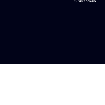
החשובה ביותר. ✨
האם אקבל קידום ?
משכי קלף