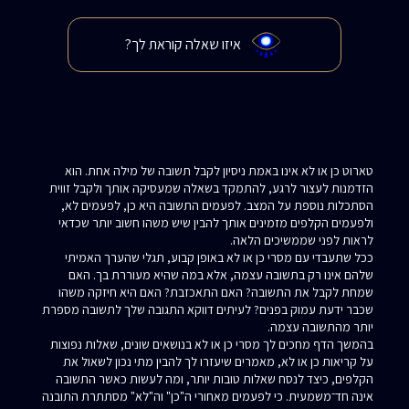
איזו שאלה קוראת לך?
טארוט כן או לא אינו באמת ניסיון לקבל תשובה של מילה אחת. הוא
הזדמנות לעצור לרגע, להתמקד בשאלה שמעסיקה אותך ולקבל זווית
הסתכלות נוספת על המצב. לפעמים התשובה היא כן, לפעמים לא,
ולפעמים הקלפים מזמינים אותך להבין שיש משהו חשוב יותר שכדאי
לראות לפני שממשיכים הלאה.
ככל שתעבדי עם מסרי כן או לא באופן קבוע, תגלי שהערך האמיתי
שלהם אינו רק בתשובה עצמה, אלא במה שהיא מעוררת בך. האם
שמחת לקבל את התשובה? האם התאכזבת? האם היא חיזקה משהו
שכבר ידעת עמוק בפנים? לעיתים דווקא התגובה שלך לתשובה מספרת
יותר מהתשובה עצמה.
בהמשך הדף מחכים לך מסרי כן או לא בנושאים שונים, שאלות נפוצות
על קריאות כן או לא, מאמרים שיעזרו לך להבין מתי נכון לשאול את
הקלפים, כיצד לנסח שאלות טובות יותר, ומה לעשות כאשר התשובה
אינה חד־משמעית. כי לפעמים מאחורי ה"כן" וה"לא" מסתתרת התובנה