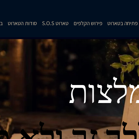
פתיחה בטארוט
פירוש הקלפים
טארוט S.O.S
סודות הטארוט
בל
לצות