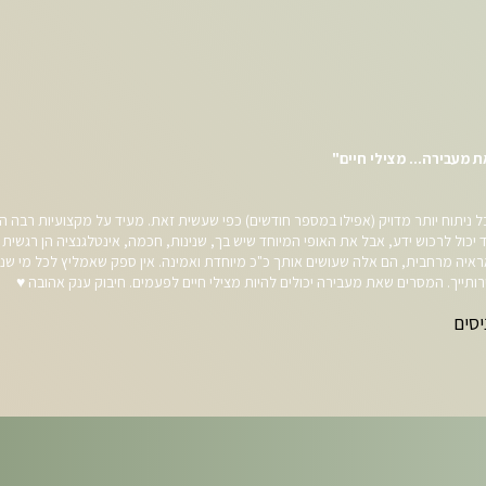
מעבירה... מצילי חיים"
ל ניתוח יותר מדויק (אפילו במספר חודשים) כפי שעשית זאת. מעיד על מקצועיות רבה 
ד יכול לרכוש ידע, אבל את האופי המיוחד שיש בך, שנינות, חכמה, אינטלגנציה הן רגשית 
אראיה מרחבית, הם אלה שעושים אותך כ"כ מיוחדת ואמינה. אין ספק שאמליץ לכל מי ש
ייך. המסרים שאת מעבירה יכולים להיות מצילי חיים לפעמים. חיבוק ענק אהובה ♥
יסים