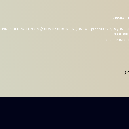
 וכובשת"
ובשת, מקצועית ואולי אף מגבשת( את מחשבותיי ורגשותיי), את אדם מאד רוחני ומואר ש
אר וברור.
ות וטנא ברכות
יגו