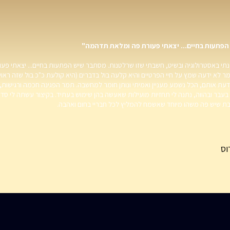
פתעות בחיים... יצאתי פעורת פה ומלאת תדהמה"
נתי באסטרולוגיה ובשיט, חשבתי שזו שרלטנות. מסתבר שיש הפתעות בחיים... יצאתי פע
 לא ידעה שמץ על חיי הפרטיים והיא קלעה בול בדברים (היא קולעת כ"כ בול שזה ראוי
דעת אותם, הכל נשמע מעניין ואמיתי ונותן חומר למחשבה. תמר הפגינה חכמה ורגישות,
בעבר ובהווה, נתנה לי תחזיות מועילות שאעשה בהן שימוש בעתיד. בקיצור עשתה לי סדר 
ת שיש פה משהו מיוחד שאשמח להמליץ לכל חבריי בחום ואהבה.
וס