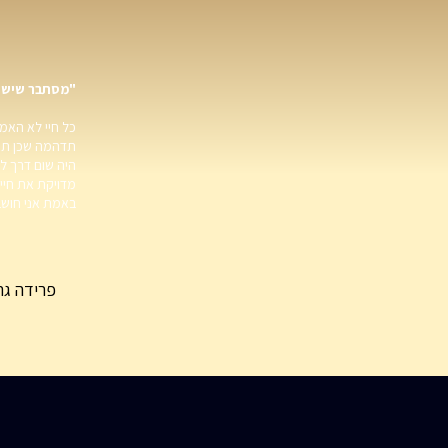
"מסתבר שיש ה
כל חיי לא האמ
תדהמה שכן תמר
היה שום דרך ל
מדויקת את חיי 
באמת אני חושב
פרידה גר