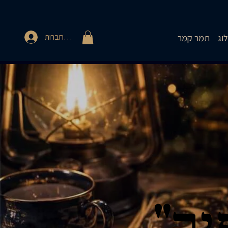
להתחברות
וג
תמר קמר